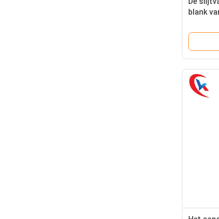
De slijt
blank va
hoge ha