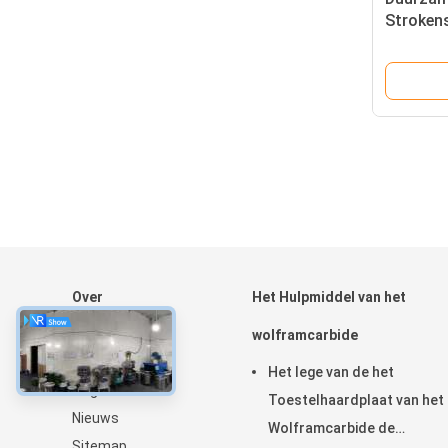
Strokens
Wolfram
Over
Het Hulpmiddel van het
Huis
wolframcarbide
Producten
Het lege van de het
Ongeveer ons
Toestelhaardplaat van het
Nieuws
Wolframcarbide de
Sitemap