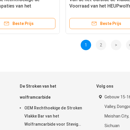
paties van het
Voorraad van het HEUPwolf
carbide voor Stevig Hout
Bar Schuringsweerstand va
85 - 93
Beste Prijs
Beste Prijs
1
2
>
De Stroken van het
Volg ons
Gebouw 15-16
wolframcarbide
Valley, Dongpo
OEM Rechthoekige de Stroken
Vlakke Bar van het
Meishan City,
Wolframcarbide voor Stevig
Sichuan