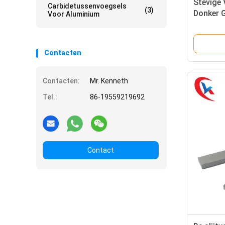
Stevige 
Carbidetussenvoegsels
(3)
Donker 
Voor Aluminium
het Wol
Contacten
Contacten:
Mr. Kenneth
Tel.:
86-19559219692
Contact