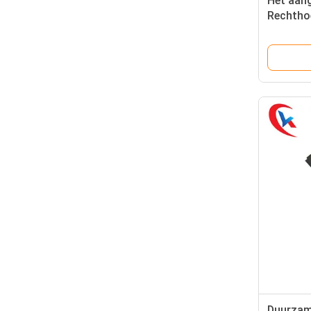
Het aan
Rechtho
Slijtage
Carbides
Deeltje
Duurzam