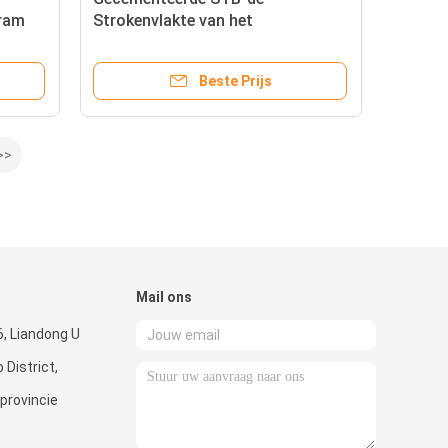
ram
Strokenvlakte van het
n HRA
Wolframcarbide voor
Houtbewerkingshulpmiddelen
Beste Prijs
>>
Mail ons
, Liandong U
 District,
 provincie