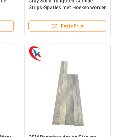
 de
Gray Solid Tungsten Carbide
Strips-Spaties met Hoeken worden
vormen
uitgedreven die
Beste Prijs