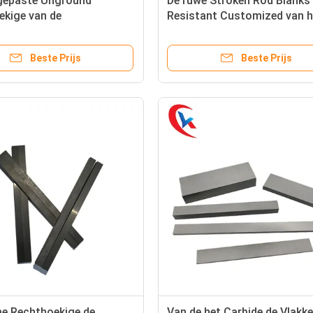
gepaste Unground
De ruwe Stroken Rod Blanks
ekige van de
Resistant Customized van h
stroken van
Wolframcarbide
paties Middelgrote
Beste Prijs
Beste Prijs
e Rechthoekige de
Van de het Carbide de Vlakke