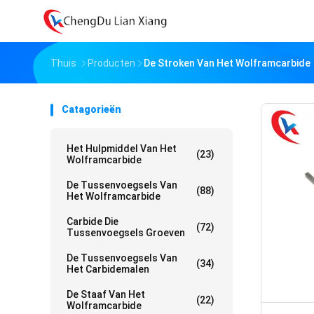
Thuis
Producten
De Stroken Van Het Wolframcarbide
Catagorieën
Het Hulpmiddel Van Het
(23)
Wolframcarbide
De Tussenvoegsels Van
(88)
Het Wolframcarbide
Carbide Die
(72)
Tussenvoegsels Groeven
De Tussenvoegsels Van
(34)
Het Carbidemalen
De Staaf Van Het
(22)
Wolframcarbide