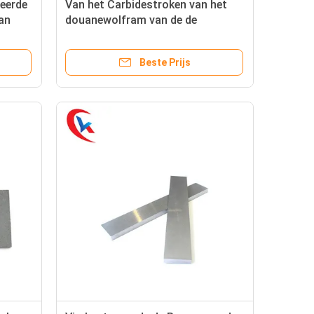
eerde
Van het Carbidestroken van het
an
douanewolfram van de de
Antislijtage Harde Legering van
het de Plaatwolfram het
Beste Prijs
Carbidestroken