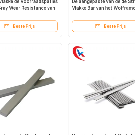
Vlakke de Voorraadspaties
De aangepaste van de de St
Gray Wear Resistance van
Vlakke Bar van het Wolfram
framcarbide
Ungrounded Oppervlakte
Beste Prijs
Beste Prijs