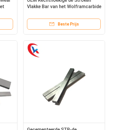
 Wear
OEM Rechthoekige de Stroken
et
Vlakke Bar van het Wolframcarbide
voor Stevig Hout
Beste Prijs
Gecementeerde STB-de