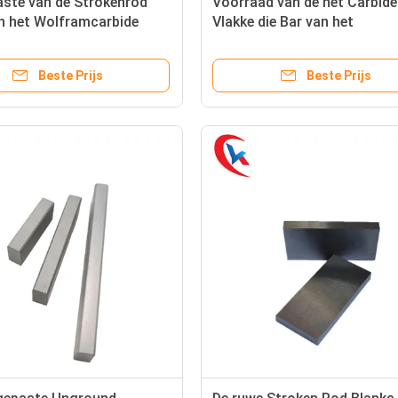
vaste van de Strokenrod
Voorraad van de het Carbide
n het Wolframcarbide
Vlakke die Bar van het
rdheid
staalwolfram voor Precisie
wordt uitgedreven
Beste Prijs
Beste Prijs