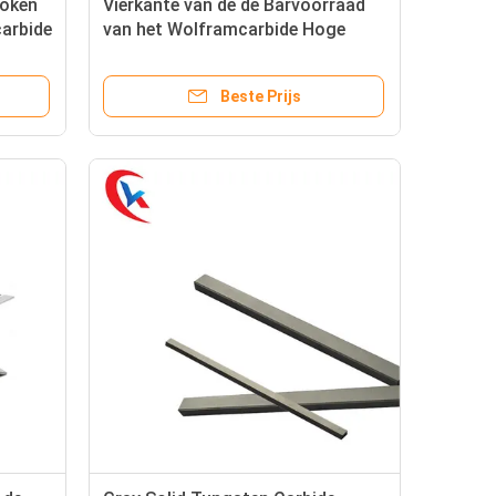
roken
Vierkante van de de Barvoorraad
carbide
van het Wolframcarbide Hoge
Slijtvast voor Hardhout
Beste Prijs