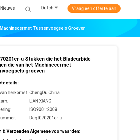
Dutch
Nieuws
Vraag een offerte aan
t Machinecermet Tussenvoegsels Groeven
70201er-u Stukken die het Bladcarbide
en die van het Machinecermet
nvoegsels groeven
tdetails:
 van herkomst:
ChengDu China
aam:
LIAN XIANG
cering:
ISO9001:2008
nummer:
Dcgt070201er-u
n & Verzenden Algemene voorwaarden: