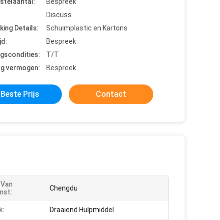
stelaantal:
Bespreek
Discuss
king Details:
Schuimplastic en Kartons
jd:
Bespreek
ngscondities:
T/T
ng vermogen:
Bespreek
Beste Prijs
Contact
 Van
Chengdu
mst:
k:
Draaiend Hulpmiddel