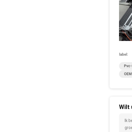
label:
Pvc-
OEM 
Wilt
Ik 
gro