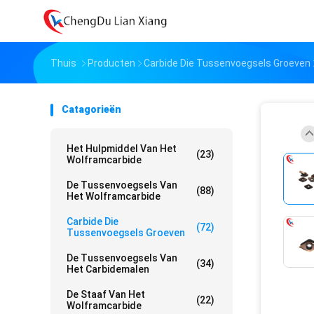
Thuis
Producten
Carbide Die Tussenvoegsels Groeven
Catagorieën
Het Hulpmiddel Van Het
(23)
Wolframcarbide
De Tussenvoegsels Van
(88)
Het Wolframcarbide
Carbide Die
(72)
Tussenvoegsels Groeven
De Tussenvoegsels Van
(34)
Het Carbidemalen
De Staaf Van Het
(22)
Wolframcarbide