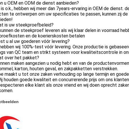
on u OEM en ODM de dienst aanbieden?
 is o.k., hebben wij meer dan 7years-ervaring in OEM de dienst. 
ten te ontwerpen om uw specificaties te passen, kunnen zij de
ieden!
at is uw steekproefbeleid?
 kunnen de steekproef leveren als wij klaar delen in voorraad h
proefkosten en de koerierskosten betalen
st u al uw goederen vóór levering?
 hebben wij 100%-test vóór levering. Onze productie is gebasee
ngs van QC team en strikt systeem voor kwaliteitscontrole in o
at over het pakket?
kunnen maken aangezien u nodig hebt en van de productenvormen 
rommel, karton, houten geval, en zakpakketten verstrekken.
oe maakt u tot onze zaken verhouding op lange termijn en goed
Wij houden goede kwaliteit en concurrerende prijs om ons klante
 respecteren elke klant als onze vriend en wij doen oprecht za
t komen.
ctbeelden