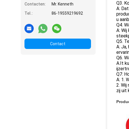
Q3. K
Contacten:
Mr. Kenneth
A: Dat
Tel.:
86-19559219692
produc
u aanb
Q4. W
A: Wij
steek
Q5. Te
Contact
A: Ja,
ervari
Q6. W
A.It 
ijzert
Q7: H
A: 1. 
2. Wij
zij ui
Produ