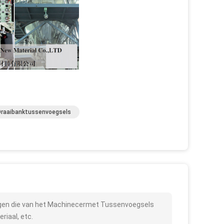
Draaibanktussenvoegsels
egen die van het Machinecermet Tussenvoegsels
riaal, etc.