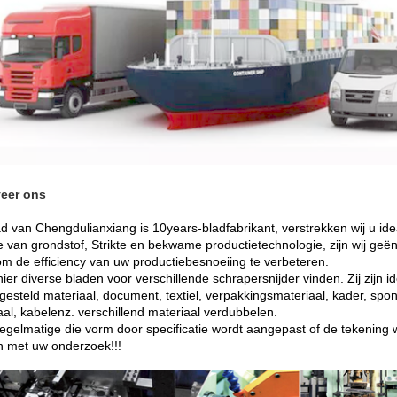
eer ons
ad van Chengdulianxiang is 10years-bladfabrikant, verstrekken wij u i
ie van grondstof, Strikte en bekwame productietechnologie, zijn wij g
om de efficiency van uw productiebesnoeiing te verbeteren.
hier diverse bladen voor verschillende schrapersnijder vinden. Zij zijn id
esteld materiaal, document, textiel, verpakkingsmateriaal, kader, spons,
aal, kabelenz. verschillend materiaal verdubbelen.
egelmatige die vorm door specificatie wordt aangepast of de tekening
n met uw onderzoek!!!