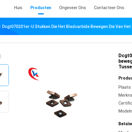
Huis
Producten
Ongeveer Ons
Contacteer Ons
Dcgt070201er-U Stukken Die Het Bladcarbide Bewegen Die Van He
Dcgt0
beweg
Tusse
Produc
Plaats
Merkn
Certifi
Model
Betale