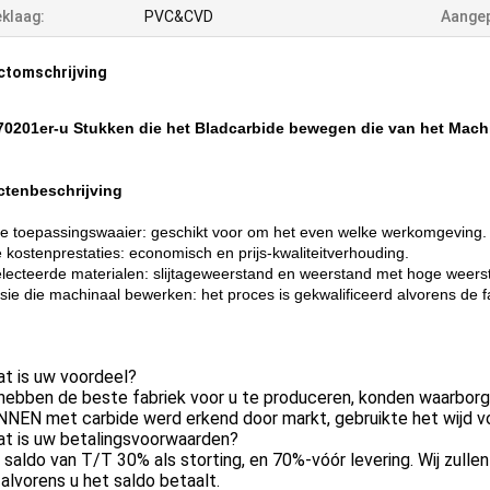
klaag:
PVC&CVD
Aangep
ctomschrijving
70201er-u Stukken die het Bladcarbide bewegen die van het Mac
ctenbeschrijving
e toepassingswaaier: geschikt voor om het even welke werkomgeving.
kostenprestaties: economisch en prijs-kwaliteitverhouding.
ecteerde materialen: slijtageweerstand en weerstand met hoge weers
sie die machinaal bewerken: het proces is gekwalificeerd alvorens de fa
at is uw voordeel?
 hebben de beste fabriek voor u te produceren, konden waarborge
NEN met carbide werd erkend door markt, gebruikte het wijd vo
at is uw betalingsvoorwaarden?
 saldo van T/T 30% als storting, en 70%-vóór levering. Wij zull
alvorens u het saldo betaalt.