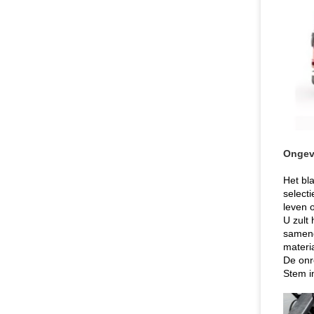
Ongev
Het bl
select
leven 
U zult 
sameng
materi
De onr
Stem i