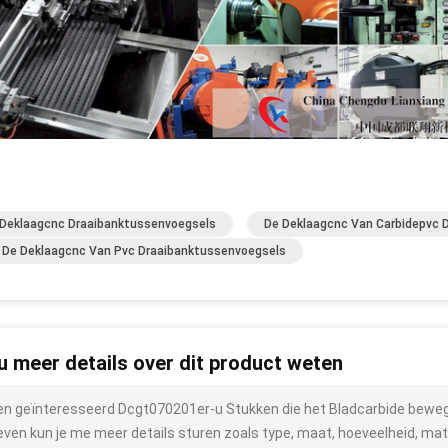
Deklaagcnc Draaibanktussenvoegsels
De Deklaagcnc Van Carbidepvc 
De Deklaagcnc Van Pvc Draaibanktussenvoegsels
 u meer details over dit product weten
ben geïnteresseerd Dcgt070201er-u Stukken die het Bladcarbide bew
even kun je me meer details sturen zoals type, maat, hoeveelheid, mate