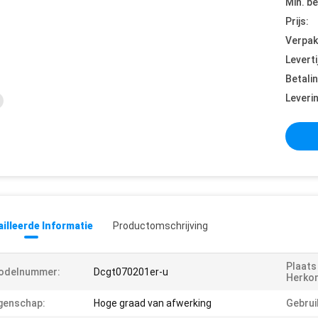
Min. be
Prijs:
Verpak
Leverti
Betali
Leveri
illeerde Informatie
Productomschrijving
Plaats
odelnummer:
Dcgt070201er-u
Herko
genschap:
Hoge graad van afwerking
Gebrui