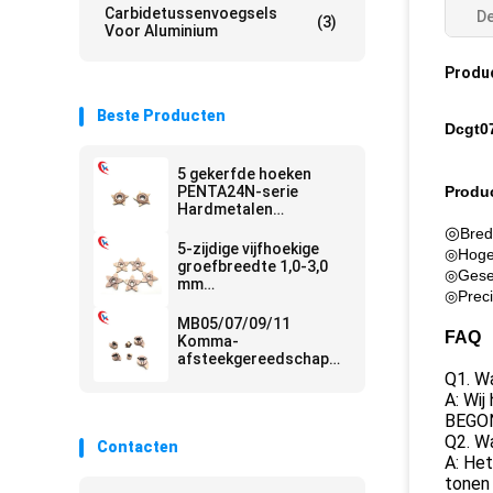
Carbidetussenvoegsels
De
(3)
Voor Aluminium
Produ
Beste Producten
Dcgt0
5 gekerfde hoeken
PENTA24N-serie
Produ
Hardmetalen
groefsnijplaten met
◎
Bred
lange levensduur en
5-zijdige vijfhoekige
◎Hoge 
weinig slijtage
groefbreedte 1,0-3,0
◎Gesel
mm
◎Preci
Snijkantverwerkingsoplossingen
Hardmetalen
MB05/07/09/11
groefwisselplaten
FAQ
Komma-
afsteekgereedschap
serie HRA 91.8 voor
Q1. W
hardmetalen
A: Wij
groefsteekplaten voor
BEGON
CNC-machines
Q2. W
Contacten
A: Het
tonen 