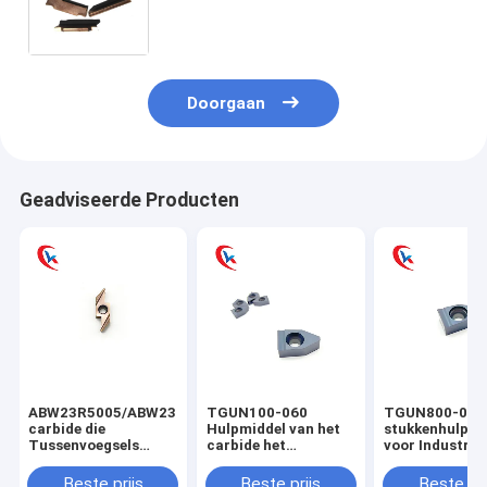
Externe Draaiende Hulpmiddel
Tussenvoegsels groeven
Doorgaan
Geadviseerde Producten
ABW23R5005/ABW23R5015/ABW23R5020
TGUN100-060
TGUN800-060
carbide die
Hulpmiddel van het
stukkenhulpmi
Tussenvoegsels
carbide het
voor Industriee
groeven 0.05-0.2
Achterbereik voor
Carbide die
Mm-Groefbreedte
Betrouwbaar
Tussenvoegsel
Beste prijs
Beste prijs
Beste pri