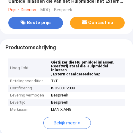
Carbide inlassen die van het Hulpmiddel het Externe
Draaiende Hulpmiddel Tussenvoegsels groeven
Prijs：Discuss
MOQ：Bespreek
Beste prijs
Contact nu
Productomschrijving
,
Gietijzer die Hulpmiddel inlassen
Roestvrij staal die Hulpmiddel
Hoog licht
inlassen
,
Extern draaigereedschap
Betalingscondities
T/T
Certificering
ISO9001:2008
Levering vermogen
Bespreek
Levertijd
Bespreek
Merknaam
LIAN XIANG
Bekijk meer