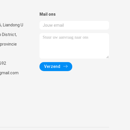
Mail ons
, Liandong U
 District,
 provincie
692
Verzend
gmail.com