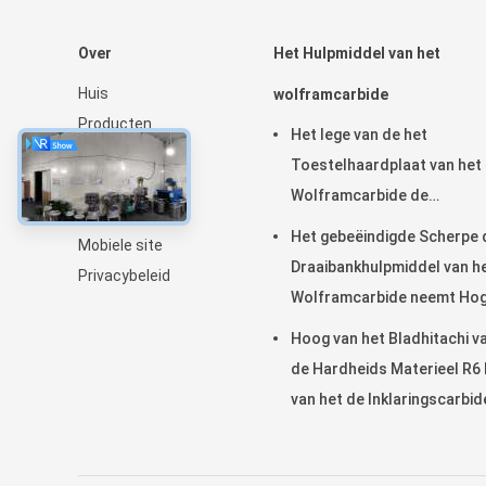
Over
Het Hulpmiddel van het
Huis
wolframcarbide
Producten
Het lege van de het
Ongeveer ons
Toestelhaardplaat van het
Nieuws
Wolframcarbide de
Sitemap
Snijdersslijtage Aangepast
Het gebeëindigde Scherpe 
Mobiele site
Verzetten zich tegen
Draaibankhulpmiddel van h
Privacybeleid
Wolframcarbide neemt Ho
Hardheid op
Hoog van het Bladhitachi v
de Hardheids Materieel R6 
van het de Inklaringscarbid
het Malenblad