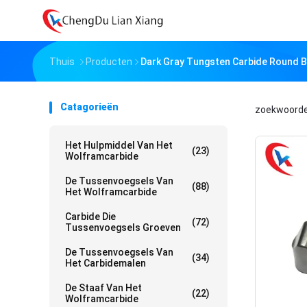
Thuis
Producten
Dark Gray Tungsten Carbide Round B
Catagorieën
zoekwoord
Het Hulpmiddel Van Het
(23)
Wolframcarbide
De Tussenvoegsels Van
(88)
Het Wolframcarbide
Carbide Die
(72)
Tussenvoegsels Groeven
De Tussenvoegsels Van
(34)
Het Carbidemalen
De Staaf Van Het
(22)
Wolframcarbide