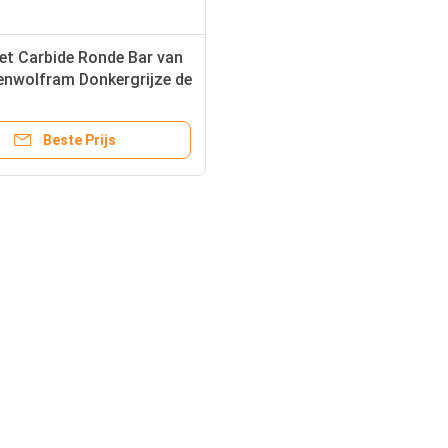
et Carbide Ronde Bar van
enwolfram Donkergrijze de
whulpmiddelen
Beste Prijs