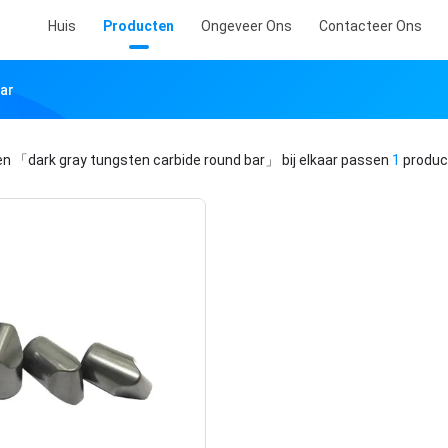
Huis
Producten
Ongeveer Ons
Contacteer Ons
ar
en
「dark gray tungsten carbide round bar」
bij elkaar passen
1
produc