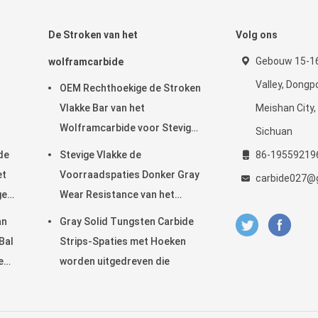
De Stroken van het
Volg ons
Gebouw 15-16
wolframcarbide
Valley, Dongpo
OEM Rechthoekige de Stroken
Vlakke Bar van het
Meishan City,
Wolframcarbide voor Stevig
Sichuan
Hout
de
Stevige Vlakke de
86-19559219
et
Voorraadspaties Donker Gray
carbide027@
ge
Wear Resistance van het
Wolframcarbide
an
Gray Solid Tungsten Carbide
Bal
Strips-Spaties met Hoeken
e
worden uitgedreven die